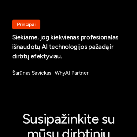
Principai
Siekiame, jog kiekvienas profesionalas
išnaudotų AI technologijos pažadą ir
dirbtų efektyviau.
Šarūnas Savickas, WhyAI Partner
Susipažinkite su
mūsų dirbtiniu