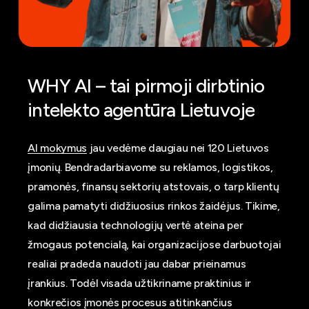
WHY
AI
–
tai
pirmoji
dirbtinio
intelekto
agentūra
Lietuvoje
AI mokymus
jau vedėme daugiau nei 120 Lietuvos
įmonių. Bendradarbiavome su reklamos, logistikos,
pramonės, finansų sektorių atstovais, o tarp klientų
galima pamatyti didžiuosius rinkos žaidėjus. Tikime,
kad didžiausia technologijų vertė ateina per
žmogaus potencialą, kai organizacijose darbuotojai
realiai pradeda naudoti jau dabar prieinamus
įrankius. Todėl visada užtikriname praktinius ir
konkrečios įmonės procesus atitinkančius