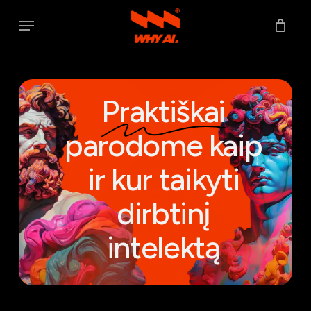
Skip
Menu
to
main
content
Praktiškai
parodome kaip
ir kur taikyti
dirbtinį
intelektą