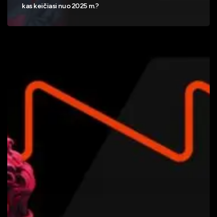
kas keičiasi nuo 2025 m.?
Kaip
naudoti
Microsoft
Copilot?
DI
įrankis
kasdieniams
darbams