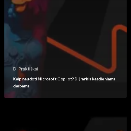
DI Praktiškai
Kaip naudoti Microsoft Copilot? DI įrankis kasdieniams
darbams
AI
SEO:
kaip